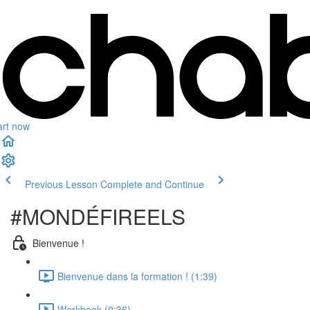
art now
Previous Lesson
Complete and Continue
#MONDÉFIREELS
Bienvenue !
Bienvenue dans la formation ! (1:39)
Workbook (0:36)